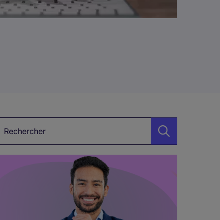
étier, Secteur, Mot-clé…