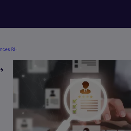
nces RH
,