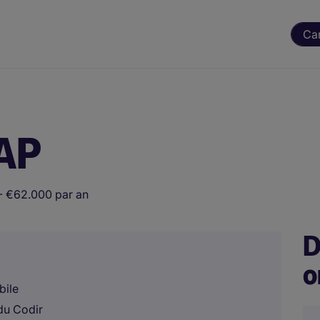
Ca
UAP
- €62.000 par an
D
o
bile
du Codir