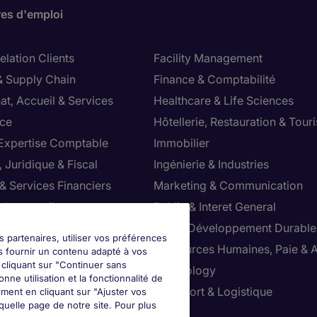
res d'emploi
lation Clients
Facility Management
& Supply Chain
Finance & Comptabilité
at, Accueil & Services
Healthcare & Life Sciences
ce
Hôtellerie, Restauration & Tour
 Expertise Comptable
Immobilier
 Juridique & Fiscal
Ingénierie & Industries
& Services Financiers
Marketing & Communication
 de conseil
Public & Interet General
cial
RSE & Développement Durable
s partenaires, utiliser vos préférences
ction
Ressources Humaines, Paie & 
s fournir un contenu adapté à vos
n cliquant sur "Continuer sans
ts
Technology
nne utilisation et la fonctionnalité de
ution & Commerce
Transport & Logistique
ment en cliquant sur "Ajuster vos
uelle page de notre site. Pour plus