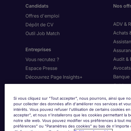
Candidats
Nos off
Offres d'emploi
ADV & Re
Dépôt de CV
Achats 
Outil Job Match
Assistan
Entreprises
Assuran
Audit &
Vous recrutez ?
Avocats,
Espace Presse
Banque 
Découvrez Page Insights+
Cabinet
Contact
Commer
Si vous cliquez sur "Tout accepter", nous pourrons, ainsi que no
Nos bureaux en France
Constru
pour collecter des données afin d'améliorer nos services et vou
intérêts. Vous pouvez refuser l'utilisation de certains cookies e
Nous contacter
Dirigean
accepter", et nous n'installerons que les cookies permettant la bo
Nous rejoindre
Distrib
notre site web. Vous pouvez modifier vos préférences à tout mo
préférences" ou "Paramètres des cookies" au bas de n'importe q