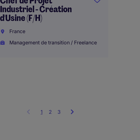
Chef de Projet
Industriel - Création
d'Usine (F/H)
Respo
Produc
France
(H/F)
Management de transition / Freelance
Esson
Interi
€50.00
1
Showing
2
3
items
1
to