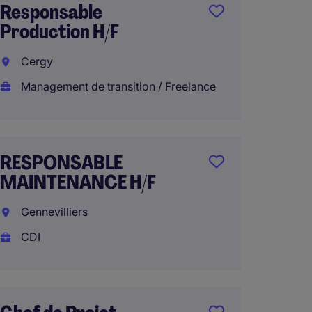
Responsable
respon
Production H/F
produc
Cergy
Frepil
Management de transition / Freelance
CDI
€65.00
RESPONSABLE
MAINTENANCE H/F
RESP
PRODU
Gennevilliers
CDI
Colom
CDI
€55.00