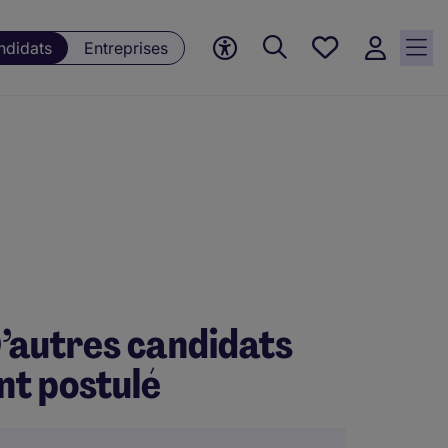
Mes offres, 0
ndidats
Entreprises
Offres
sauvegardées
’autres candidats
nt postulé