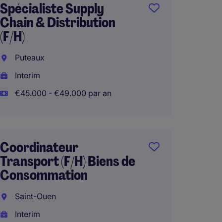
Spécialiste Supply
Deman
Chain & Distribution
& LAT
(F/H)
Courb
Puteaux
Manage
Interim
Télétra
€45.000 - €49.000 par an
Consul
Coordinateur
Chain 
Transport (F/H) Biens de
Rueil-
Consommation
CDI
Saint-Ouen
€44.00
Interim