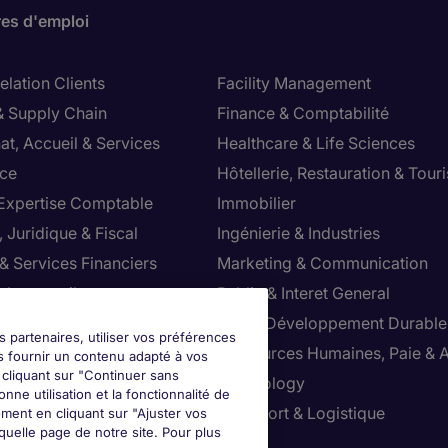
res d'emploi
lation Clients
Facility Management
& Supply Chain
Finance & Comptabilité
at, Accueil & Services
Healthcare & Life Sciences
ce
Hôtellerie, Restauration & Tour
 Expertise Comptable
Immobilier
 Juridique & Fiscal
Ingénierie & Industries
& Services Financiers
Marketing & Communication
 de conseil
Public & Interet General
cial
RSE & Développement Durable
s partenaires, utiliser vos préférences
ction
Ressources Humaines, Paie & 
s fournir un contenu adapté à vos
n cliquant sur "Continuer sans
ts
Technology
nne utilisation et la fonctionnalité de
ution & Commerce
Transport & Logistique
ment en cliquant sur "Ajuster vos
uelle page de notre site. Pour plus