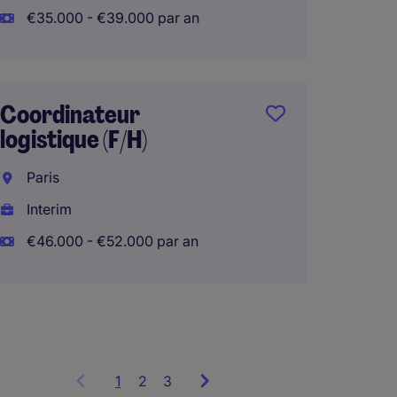
€35.000 - €39.000 par an
Gestio
d'Explo
Coordinateur
Logist
logistique (F/H)
Courb
Paris
CDI
Interim
€35.00
€46.000 - €52.000 par an
1
Showing
2
3