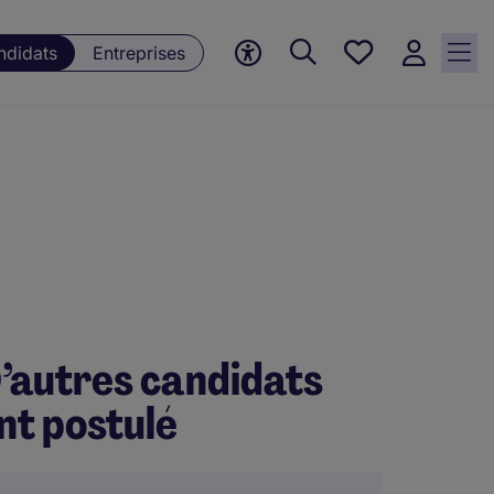
Mes offres, 0
ndidats
Entreprises
Offres
sauvegardées
’autres candidats
nt postulé