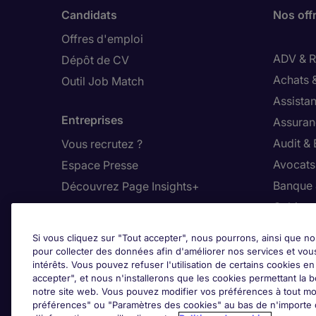
Candidats
Nos off
Offres d'emploi
ADV & Re
Dépôt de CV
Achats 
Outil Job Match
Assistan
Entreprises
Assuran
Audit &
Vous recrutez ?
Avocats,
Espace Presse
Banque 
Découvrez Page Insights+
Cabinet
Contact
Commer
Si vous cliquez sur "Tout accepter", nous pourrons, ainsi que no
Nos bureaux en France
Constru
pour collecter des données afin d'améliorer nos services et vou
intérêts. Vous pouvez refuser l'utilisation de certains cookies e
Nous contacter
Dirigean
accepter", et nous n'installerons que les cookies permettant la bo
Nous rejoindre
Distrib
notre site web. Vous pouvez modifier vos préférences à tout mo
préférences" ou "Paramètres des cookies" au bas de n'importe q