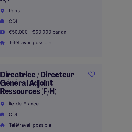
CDI
Paris
€40.00
CDI
€50.000 - €60.000 par an
Télétravail possible
Gestio
adminis
Boulog
Directrice / Directeur
CDD
Général Adjoint
Ressources (F/H)
€23.00
Île-de-France
CDI
Télétravail possible