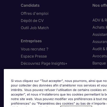
Candidats
Nos off
Offres d'emploi
ADV & Re
Dépôt de CV
Achats 
Outil Job Match
Assistan
Entreprises
Assuran
Audit &
Vous recrutez ?
Avocats,
Espace Presse
Banque 
Découvrez Page Insights+
Cabinet
Contact
Commer
Si vous cliquez sur "Tout accepter", nous pourrons, ainsi que no
Nos bureaux en France
Constru
pour collecter des données afin d'améliorer nos services et vou
intérêts. Vous pouvez refuser l'utilisation de certains cookies e
Nous contacter
Dirigean
accepter", et nous n'installerons que les cookies permettant la bo
Nous rejoindre
Distrib
notre site web. Vous pouvez modifier vos préférences à tout mo
préférences" ou "Paramètres des cookies" au bas de n'importe q