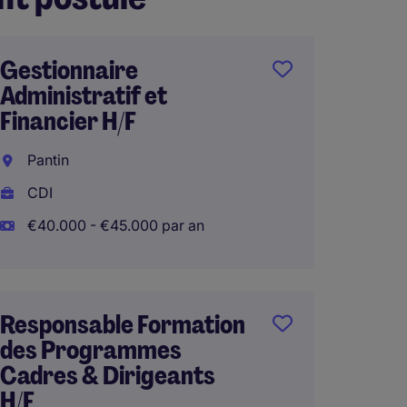
Gestionnaire
Direct
Administratif et
Adjoin
Financier H/F
la Popu
Pantin
Val-d
CDI
CDI
€40.000 - €45.000 par an
Télétra
Responsable Formation
Contro
des Programmes
H/F
Cadres & Dirigeants
Versai
H/F