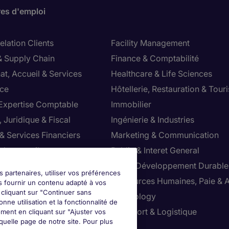
res d'emploi
lation Clients
Facility Management
& Supply Chain
Finance & Comptabilité
at, Accueil & Services
Healthcare & Life Sciences
ce
Hôtellerie, Restauration & Tour
 Expertise Comptable
Immobilier
 Juridique & Fiscal
Ingénierie & Industries
& Services Financiers
Marketing & Communication
 de conseil
Public & Interet General
cial
RSE & Développement Durable
s partenaires, utiliser vos préférences
ction
Ressources Humaines, Paie & 
s fournir un contenu adapté à vos
n cliquant sur "Continuer sans
ts
Technology
nne utilisation et la fonctionnalité de
ution & Commerce
Transport & Logistique
ment en cliquant sur "Ajuster vos
uelle page de notre site. Pour plus