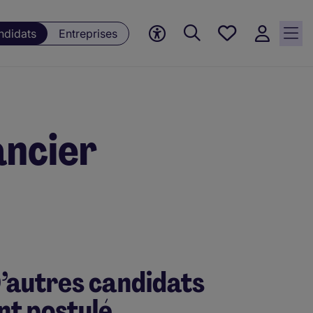
Mes offres, 0
ndidats
Entreprises
Offres
sauvegardées
ancier
’autres candidats
nt postulé