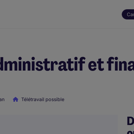
Ca
ministratif et fin
an
Télétravail possible
D
o