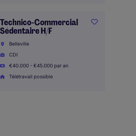
€65.00
Télétra
Technico-Commercial
Sédentaire H/F
Belleville
Direc
CDI
H/F - 
€40.000 - €45.000 par an
entrep
Télétravail possible
Renne
CDI
€60.00