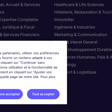
at, Accueil & Services
Healthcare & Life Sciences
ce
Hôtellerie, Restauration & Tour
 Expertise Comptable
Immobilier
 Juridique & Fiscal
Ingénierie & Industries
& Services Financiers
Marketing & Communication
 de conseil
Public & Interet General
cial
RSE & Développement Durable
s partenaires, utiliser vos préférences
ction
Ressources Humaines, Paie & 
s fournir un contenu adapté à vos
n cliquant sur "Continuer sans
ts
Technology
nne utilisation et la fonctionnalité de
ution & Commerce
Transport & Logistique
ment en cliquant sur "Ajuster vos
uelle page de notre site. Pour plus
ter vos préférences
ans accepter
Tout accepter