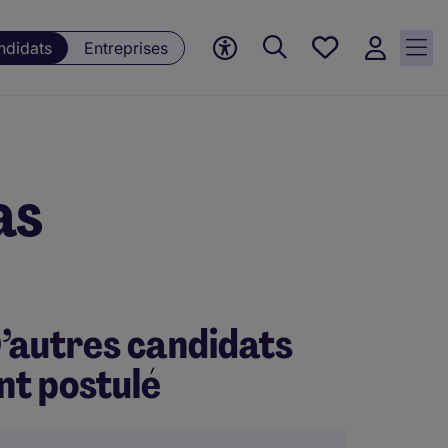
Mes offres, 0
ndidats
Entreprises
Offres
sauvegardées
as
’autres candidats
nt postulé