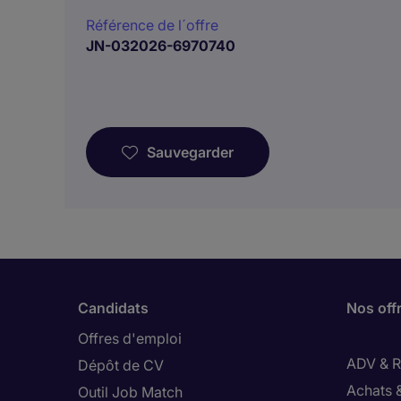
Référence de l´offre
JN-032026-6970740
Sauvegarder
Candidats
Nos off
Offres d'emploi
ADV & Re
Dépôt de CV
Achats 
Outil Job Match