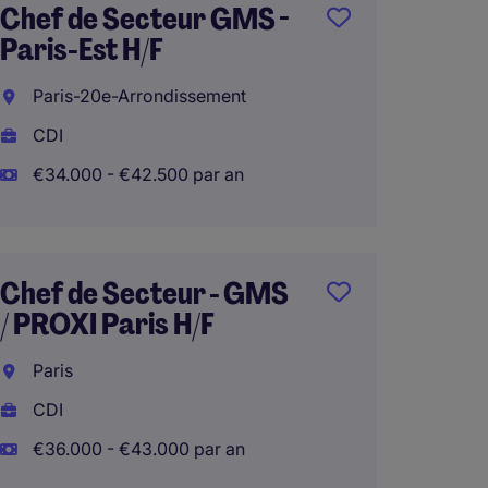
Chef de Secteur GMS -
Compt
Paris-Est H/F
Collect
Paris-20e-Arrondissement
Saint-
CDI
CDI
€34.000 - €42.500 par an
€40.00
Télétra
Chef de Secteur - GMS
/ PROXI Paris H/F
Respo
Comme
Paris
H/F
CDI
Nancy
€36.000 - €43.000 par an
CDI