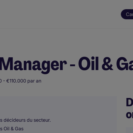
Ca
 Manager - Oil & G
 - €110.000 par an
D
o
es décideurs du secteur.
s Oil & Gas