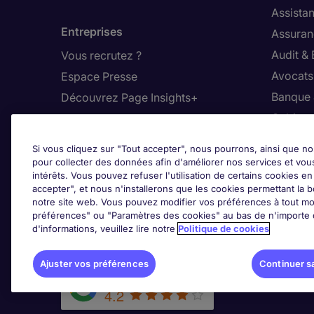
Assistan
Entreprises
Assuran
Audit &
Vous recrutez ?
Avocats,
Espace Presse
Banque 
Découvrez Page Insights+
Cabinet
Contact
Commer
Si vous cliquez sur "Tout accepter", nous pourrons, ainsi que no
Nos bureaux en France
Constru
pour collecter des données afin d'améliorer nos services et vou
intérêts. Vous pouvez refuser l'utilisation de certains cookies e
Nous contacter
Dirigean
accepter", et nous n'installerons que les cookies permettant la bo
Nous rejoindre
Distrib
notre site web. Vous pouvez modifier vos préférences à tout mo
préférences" ou "Paramètres des cookies" au bas de n'importe q
d'informations, veuillez lire notre
Politique de cookies
Les avis Google
Ajus
Ajuster vos préférences
Continuer s
Google Rating
4.2