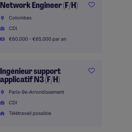
Network Engineer (F/H)
Consul
Risque
Colombes
Financ
CDI
Lille
€60.000 - €65.000 par an
CDI
€50.00
Télétra
Ingénieur support
applicatif N3 (F/H)
Paris-9e-Arrondissement
Admini
CDI
Systè
Cloud 
Télétravail possible
Côtes