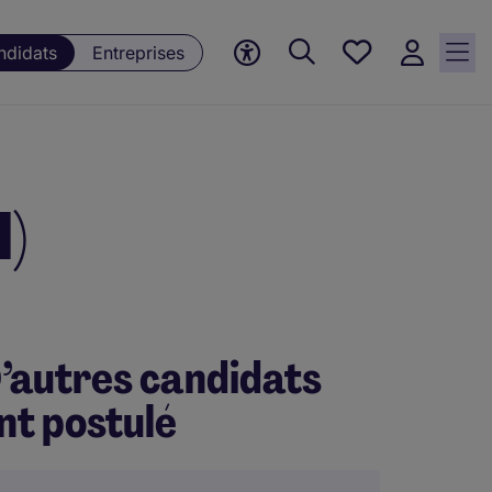
Mes offres, 0
ndidats
Entreprises
Offres
sauvegardées
H)
’autres candidats
nt postulé