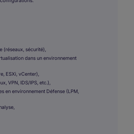
configurations.
(réseaux, sécurité),
rtualisation dans un environnement
, ESXi, vCenter),
x, VPN, IDS/IPS, etc.),
es en environnement Défense (LPM,
nalyse,