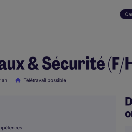
Ca
ux & Sécurité (F/
 an
Télétravail possible
D
o
ompétences