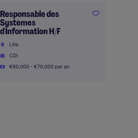
CDI
Responsable des
€40.00
Systèmes
Télétra
d'Information H/F
Lille
CDI
Archit
€60.000 - €70.000 par an
Cybers
(F/H)
Cherbo
CDI
€65.00
Télétra