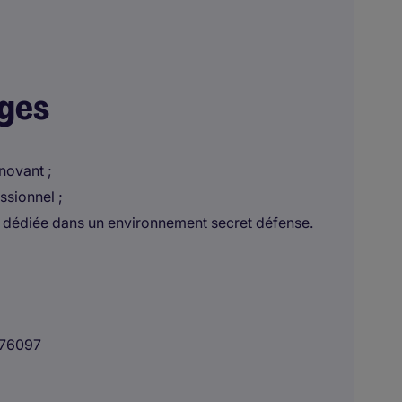
ages
novant ;
sionnel ;
pe dédiée dans un environnement secret défense.
76097