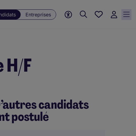
Mes offres, 0
ndidats
Entreprises
Offres
sauvegardées
 H/F
’autres candidats
nt postulé