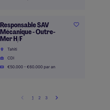
€85.00
Responsable SAV
Direct
Mécanique - Outre-
affair
Mer H/F
réglem
H/F
Tahiti
CDI
Lille
€50.000 - €60.000 par an
CDI
1
Showing
2
3
items
1