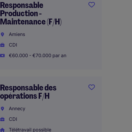
Responsable
Chef d
Production -
Industr
Maintenance (F/H)
d'Usine
Amiens
Franc
CDI
Manage
€60.000 - €70.000 par an
Respo
dével
Responsable des
procéd
opérations F/H
(F/H)
Annecy
Brive-
CDI
CDI
Télétravail possible