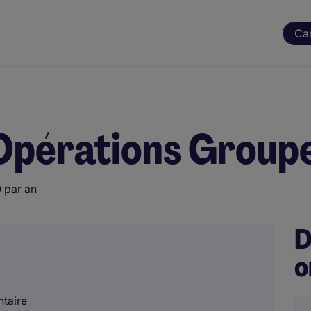
Ca
Opérations Groupe
 par an
D
o
ntaire