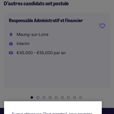
D’autres candidats ont postulé
Responsable Administratif et Financier
Meung-sur-Loire
Interim
€45.000 - €55.000 par an
Si vous cliquez sur "Tout accepter", nous pourrons,