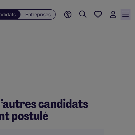
Mes offres, 0
ndidats
Entreprises
Offres
sauvegardées
’autres candidats
nt postulé