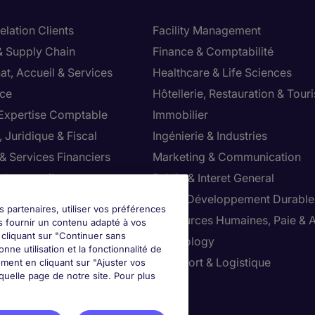
lation Clients
Facility Management
& Supply Chain
Finance & Comptabilité
at, Accueil & Services
Healthcare & Life Sciences
ce
Hôtellerie, Restauration & Tour
 Expertise Comptable
Immobilier
 Juridique & Fiscal
Ingénierie & Industries
& Services Financiers
Marketing & Communication
 de conseil
Public & Interet General
cial
RSE & Développement Durable
s partenaires, utiliser vos préférences
ction
Ressources Humaines, Paie & 
s fournir un contenu adapté à vos
n cliquant sur "Continuer sans
ts
Technology
nne utilisation et la fonctionnalité de
ution & Commerce
Transport & Logistique
ment en cliquant sur "Ajuster vos
uelle page de notre site. Pour plus
ter vos préférences