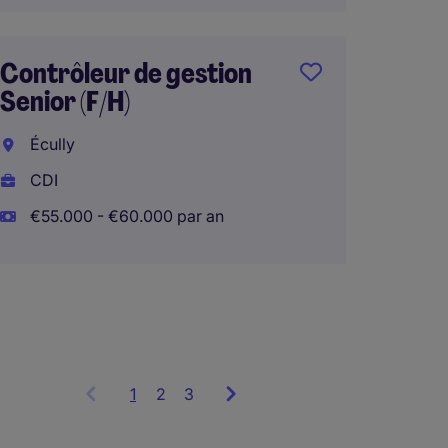
Contrôleur de gestion
Senior (F/H)
Contrô
Indust
Écully
(F/H)
CDI
Pontiv
€55.000 - €60.000 par an
CDI
€45.00
1
Showing
2
3
items
1