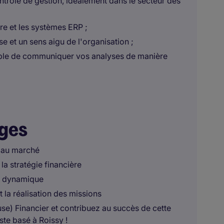
trôle de gestion, idéalement dans le secteur des
ère et les systèmes ERP ;
e et un sens aigu de l'organisation ;
apable de communiquer vos analyses de manière
ages
 au marché
la stratégie financière
et dynamique
 la réalisation des missions
use) Financier et contribuez au succès de cette
ste basé à Roissy !