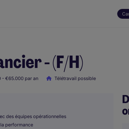
Ca
ncier - (F/H)
 - €65.000 par an
Télétravail possible
D
o
vec des équipes opérationnelles
e la performance