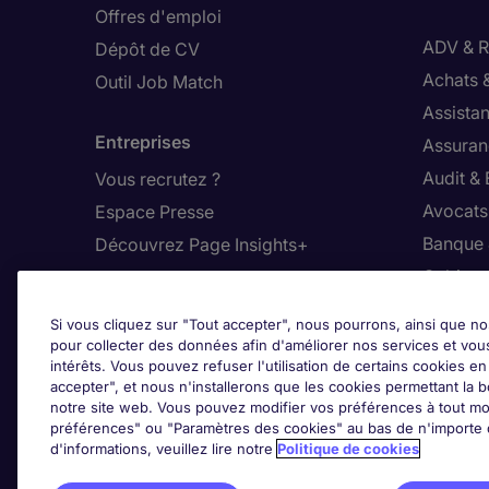
Offres d'emploi
ADV & Re
Dépôt de CV
Achats 
Outil Job Match
Assistan
Entreprises
Assuran
Audit &
Vous recrutez ?
Avocats,
Espace Presse
Banque 
Découvrez Page Insights+
Cabinet
Contact
Commer
Si vous cliquez sur "Tout accepter", nous pourrons, ainsi que no
Nos bureaux en France
Constru
pour collecter des données afin d'améliorer nos services et vou
intérêts. Vous pouvez refuser l'utilisation de certains cookies e
Nous contacter
Dirigean
accepter", et nous n'installerons que les cookies permettant la bo
Nous rejoindre
Distrib
notre site web. Vous pouvez modifier vos préférences à tout mo
préférences" ou "Paramètres des cookies" au bas de n'importe q
d'informations, veuillez lire notre
Politique de cookies
Les avis Google
Ajus