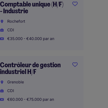
Comptable unique (H/F)
Contrô
- Industrie
Industr
Rochefort
Clichy
CDI
CDI
€35.000 - €40.000 par an
€50.00
Contrôleur de gestion
CONT
industriel H/F
GESTI
(H/F)
Grenoble
Bazas
CDI
CDI
€60.000 - €75.000 par an
€45.00