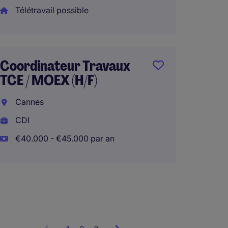
Télétravail possible
Conduc
Coordinateur Travaux
CET H/
TCE / MOEX (H/F)
Marsei
Cannes
CDI
CDI
€50.00
€40.000 - €45.000 par an