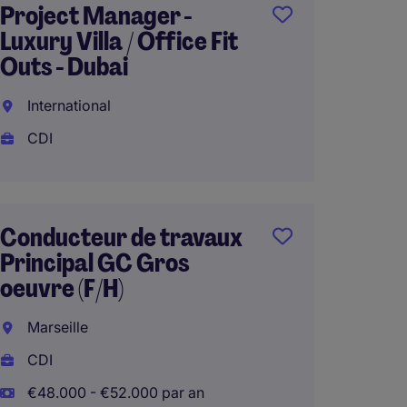
Project Manager -
Direct
Luxury Villa / Office Fit
Infras
Outs - Dubai
H/F
International
Nice
CDI
CDI
€65.00
Conducteur de travaux
Principal GC Gros
Conduc
oeuvre (F/H)
TCE H/
Marseille
Monaco
CDI
CDI
€48.000 - €52.000 par an
€50.00