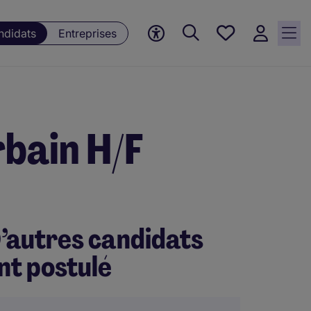
Mes offres, 0
ndidats
Entreprises
Offres
sauvegardées
bain H/F
’autres candidats
nt postulé