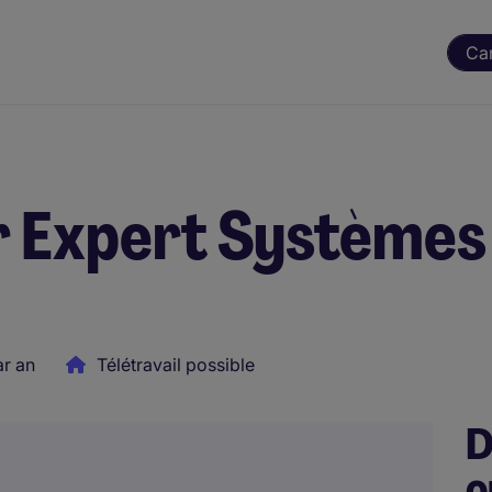
Ca
r Expert Systèmes
r an
Télétravail possible
D
o