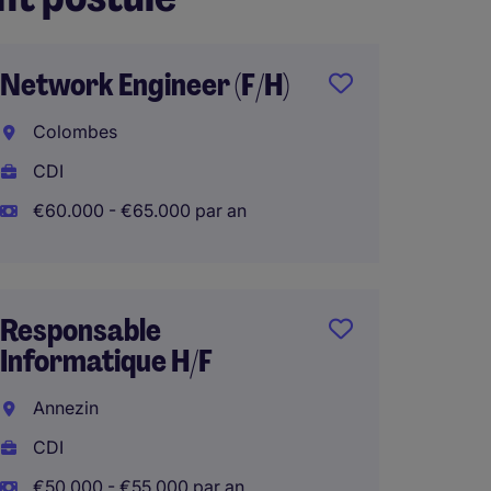
Network Engineer (F/H)
Consul
Risque
Colombes
Financ
CDI
Lille
€60.000 - €65.000 par an
CDI
€50.00
Télétra
Responsable
Informatique H/F
Annezin
Admini
CDI
Systè
€50.000 - €55.000 par an