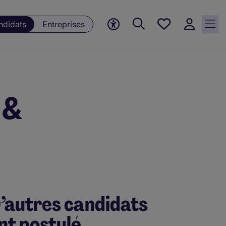
Mes offres, 0
ndidats
Entreprises
Offres
sauvegardées
 &
’autres candidats
nt postulé