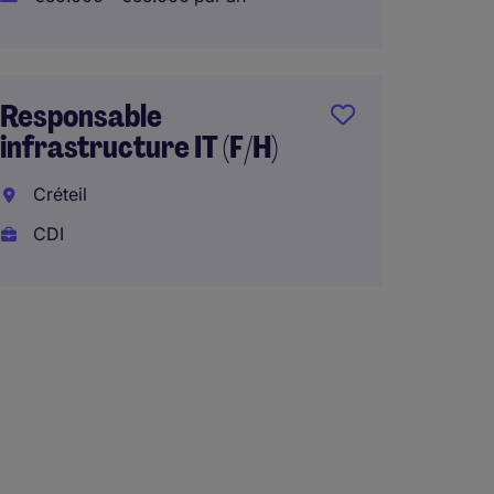
Paris
CDI
€45.00
Responsable
infrastructure IT (F/H)
Créteil
Admini
CDI
Systè
Cloud 
Côtes
CDI
€40.00
Télétra